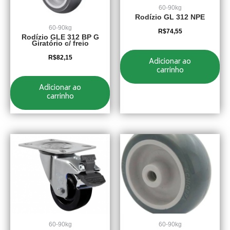
60-90kg
Rodízio GL 312 NPE
60-90kg
R$
74,55
Rodízio GLE 312 BP G
Giratório c/ freio
R$
82,15
Adicionar ao
carrinho
Adicionar ao
carrinho
60-90kg
60-90kg