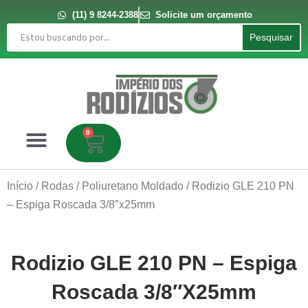
Ir
para
(11) 9 8244-2388
Solicite um orçamento
o
Pesquisar
conteúdo
Pesquisar
0
Carrinho
Início
/
Rodas
/
Poliuretano Moldado
/ Rodizio GLE 210 PN
– Espiga Roscada 3/8″x25mm
Rodizio GLE 210 PN – Espiga
Roscada 3/8″x25mm