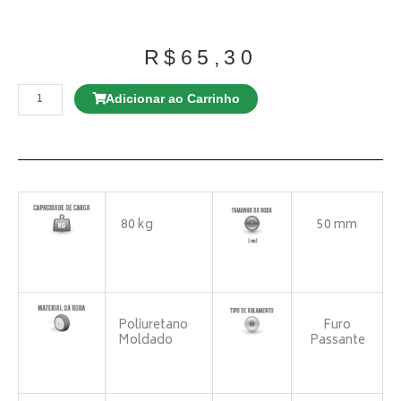
R$
65,30
Rodízio
GD
Adicionar ao Carrinho
E12
100
TBE
Giratório
Espiga
Roscada
quantidade
80 kg
50 mm
Poliuretano
Furo
Moldado
Passante