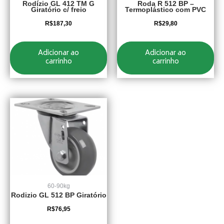
Rodízio GL 412 TM G
Roda R 512 BP –
Giratório c/ freio
Termoplástico com PVC
R$
187,30
R$
29,80
Adicionar ao
Adicionar ao
carrinho
carrinho
60-90kg
Rodizio GL 512 BP Giratório
R$
76,95