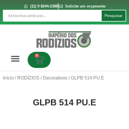
Ir
para
(11) 9 8244-2388
Solicite um orçamento
o
Pesquisar
conteúdo
Pesquisar
0
Carrinho
Início
/
RODÍZIOS
/
Decorativos
/ GLPB 514 PU.E
GLPB 514 PU.E