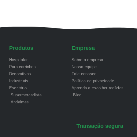
Produtos
Empresa
Hospitalar
Sobre a empresa
Para carrinhos
Nossa equipe
Decorativos
Fale conosco
Industriais
Política de privacidade
Escritório
Aprenda a escolher rodízios
Supermercadista
Blog
Andaimes
Transação segura