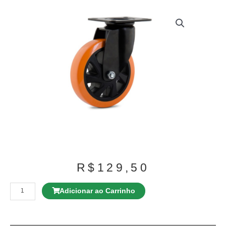
R$
129,50
Rodízio
GL
Adicionar ao Carrinho
310
BP
Giratório
quantidade