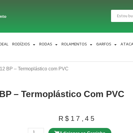
Pesquisar
ento
IDEAL
RODÍZIOS
RODAS
ROLAMENTOS
GARFOS
ATAC
12 BP – Termoplástico com PVC
 BP – Termoplástico Com PVC
R$
17,45
Rodízio