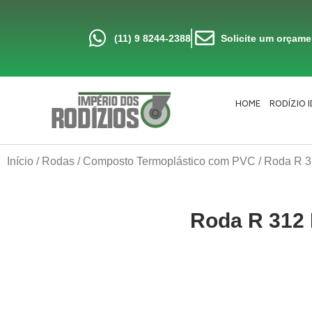
Ir
para
o
conteúdo
(11) 9 8244-2388
Solicite um orçam
HOME
RODÍZIO 
Início
/
Rodas
/
Composto Termoplástico com PVC
/ Roda R 3
Roda R 312