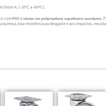
80 Shore A. (-10°C a +50°C).
ico com
e
. 
PVC
núcleo em polipropileno copolímero recicláveis
ia química, boa resistência ao desgaste e aos impactos, resul