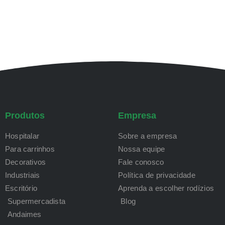
Produtos
Empresa
Hospitalar
Sobre a empresa
Para carrinhos
Nossa equipe
Decorativos
Fale conosco
Industriais
Política de privacidade
Escritório
Aprenda a escolher rodízios
Supermercadista
Blog
Andaimes