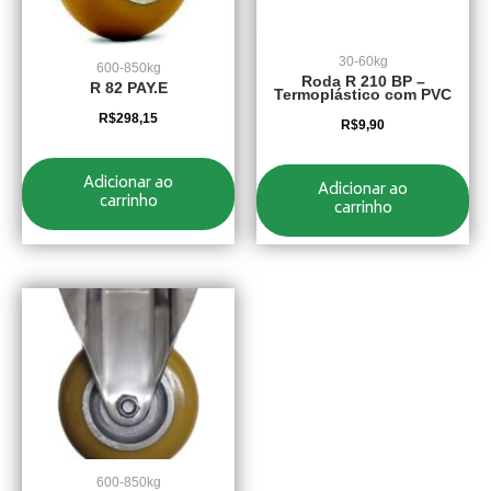
30-60kg
600-850kg
Roda R 210 BP –
R 82 PAY.E
Termoplástico com PVC
R$
298,15
R$
9,90
Adicionar ao
Adicionar ao
carrinho
carrinho
600-850kg