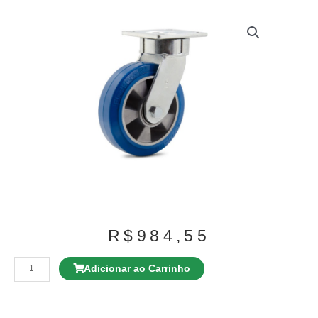
R$
984,55
Rodízio
GLE
Adicionar ao Carrinho
312
BP
G
Giratório
c/