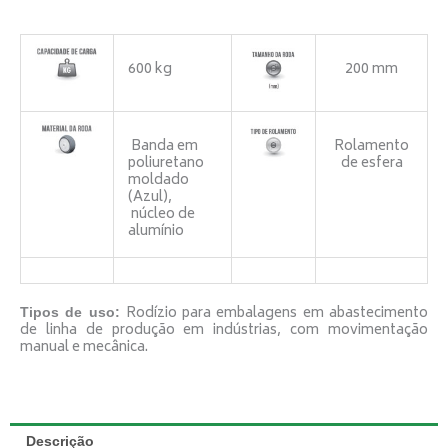
freio
quantidade
600 kg
200 mm
Banda em
Rolamento
poliuretano
de esfera
moldado
(Azul),
núcleo de
alumínio
Rodízio para embalagens em abastecimento
Tipos de uso:
de linha de produção em indústrias, com movimentação
manual e mecânica.
Descrição