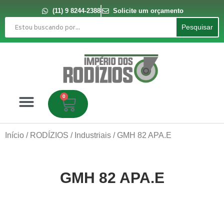
Ir
para
(11) 9 8244-2388
Solicite um orçamento
o
Pesquisar
conteúdo
Pesquisar
0
Carrinho
Início
/
RODÍZIOS
/
Industriais
/ GMH 82 APA.E
GMH 82 APA.E