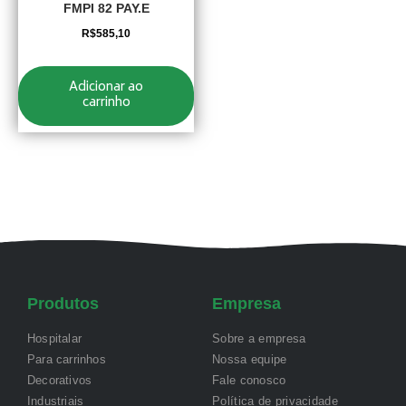
FMPI 82 PAY.E
R$
585,10
Adicionar ao
carrinho
Produtos
Empresa
Hospitalar
Sobre a empresa
Para carrinhos
Nossa equipe
Decorativos
Fale conosco
Industriais
Política de privacidade