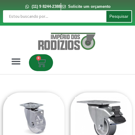
Ir
para
(11) 9 8244-2388
Solicite um orçamento
o
Pesquisar
conteúdo
Pesquisar
0
Carrinho