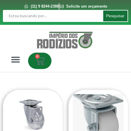
Ir
para
(11) 9 8244-2388
Solicite um orçamento
o
Pesquisar
conteúdo
Pesquisar
0
Carrinho