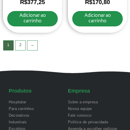
R$
377,25
R$
170,80
Adicionar ao
Adicionar ao
carrinho
carrinho
1
2
→
Produtos
Empresa
Hospitalar
Sobre a empresa
Para carrinhos
Nossa equipe
Decorativos
Fale conosco
Industriais
Política de privacidade
Escritório
Aprenda a escolher rodízios