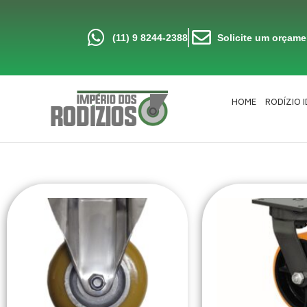
Ir
para
o
conteúdo
(11) 9 8244-2388
Solicite um orçam
HOME
RODÍZIO 