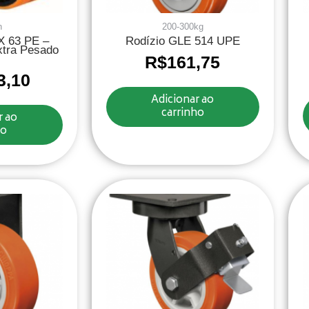
n
200-300kg
X 63 PE –
Rodízio GLE 514 UPE
xtra Pesado
R$
161,75
3,10
Adicionar ao
carrinho
r ao
ho