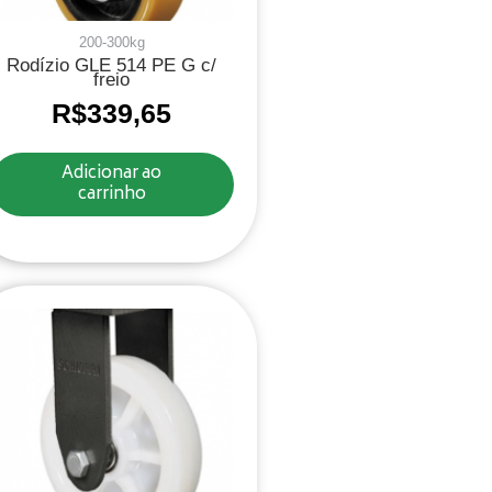
200-300kg
Rodízio GLE 514 PE G c/
freio
R$
339,65
Adicionar ao
carrinho