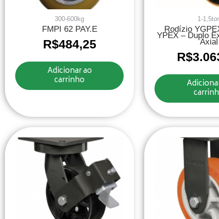
300-600kg
1-1,5to
FMPI 62 PAY.E
Rodízio YGPE
YPEX – Duplo E
R$
484,25
Axial
R$
3.06
Adicionar ao
carrinho
Adiciona
carrin