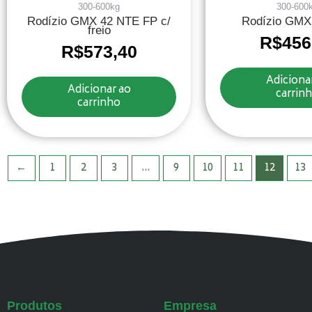
300-600kg
300-600
Rodízio GMX 42 NTE FP c/
Rodízio GMX
freio
R$
456
R$
573,40
Adiciona
Adicionar ao
carrin
carrinho
←
1
2
3
…
9
10
11
12
13
Produtos
Empresa