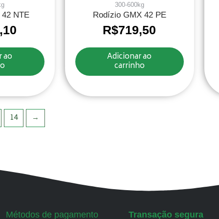
kg
300-600kg
 42 NTE
Rodízio GMX 42 PE
,10
R$
719,50
r ao
Adicionar ao
ho
carrinho
14
→
Métodos de pagamento
Transação segura