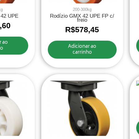
kg
200-300kg
 42 UPE
Rodízio GMX 42 UPE FP c/
freio
,60
R$
578,45
r ao
Adicionar ao
ho
carrinho