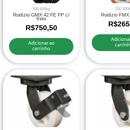
300-600kg
200-300
Rodízio GMX 42 FE FP c/
Rodízio FMX
freio
R$
265
R$
750,50
Adiciona
Adicionar ao
carrin
carrinho