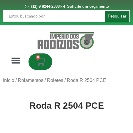
Ir
para
(11) 9 8244-2388
Solicite um orçamento
o
Pesquisar
conteúdo
Pesquisar
0
Carrinho
Início
/
Rolamentos
/
Roletes
/ Roda R 2504 PCE
Roda R 2504 PCE