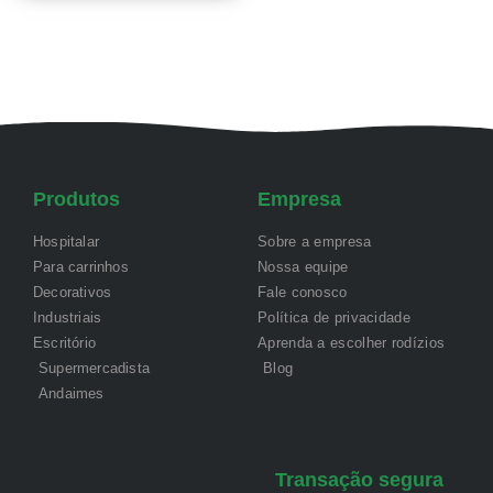
Produtos
Empresa
Hospitalar
Sobre a empresa
Para carrinhos
Nossa equipe
Decorativos
Fale conosco
Industriais
Política de privacidade
Escritório
Aprenda a escolher rodízios
Supermercadista
Blog
Andaimes
Transação segura