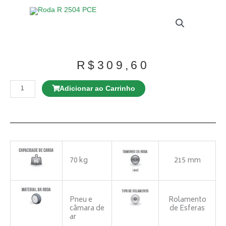
R$
309,60
Rodízio
GL
Adicionar ao Carrinho
312
BP
Giratório
quantidade
70 kg
215 mm
Pneu e
Rolamento
câmara de
de Esferas
ar