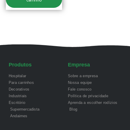
carrinho
Produtos
Empresa
Hospitalar
Sobre a empresa
Para carrinhos
Nossa equipe
Decorativos
Fale conosco
Industriais
Política de privacidade
Escritório
Aprenda a escolher rodízios
Supermercadista
Blog
Andaimes