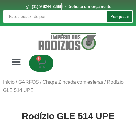
Ir
para
(11) 9 8244-2388
Solicite um orçamento
o
Pesquisar
conteúdo
Pesquisar
0
Carrinho
Início
/
GARFOS
/
Chapa Zincada com esferas
/ Rodízio
GLE 514 UPE
Rodízio GLE 514 UPE