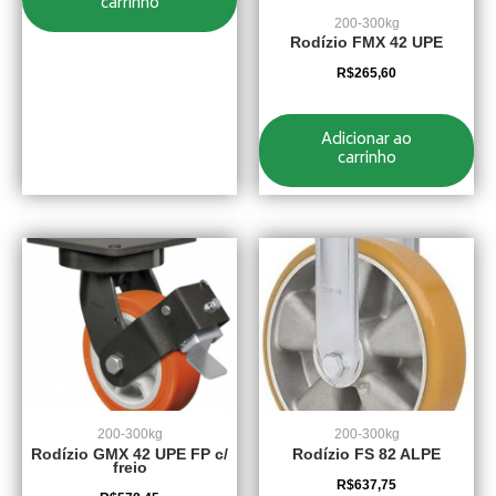
carrinho
200-300kg
Rodízio FMX 42 UPE
R$
265,60
Adicionar ao
carrinho
200-300kg
200-300kg
Rodízio GMX 42 UPE FP c/
Rodízio FS 82 ALPE
freio
R$
637,75