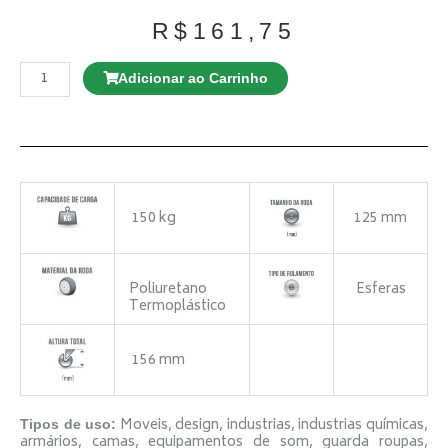
R$
161,75
Rodízio
GL
Adicionar ao Carrinho
310
BP
Giratório
quantidade
150 kg
125 mm
Poliuretano
Esferas
Termoplástico
156 mm
Moveis, design, industrias, industrias químicas,
Tipos de uso:
armários, camas, equipamentos de som, guarda roupas,