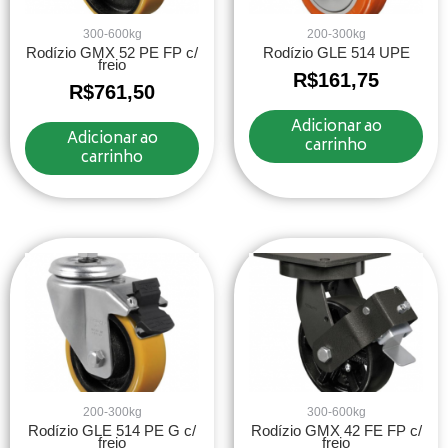
300-600kg
200-300kg
Rodízio GMX 52 PE FP c/
Rodízio GLE 514 UPE
freio
R$
161,75
R$
761,50
Adicionar ao
Adicionar ao
carrinho
carrinho
200-300kg
300-600kg
Rodízio GLE 514 PE G c/
Rodízio GMX 42 FE FP c/
freio
freio