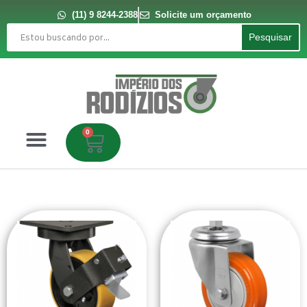
Ir
para
(11) 9 8244-2388
Solicite um orçamento
o
Pesquisar
conteúdo
Pesquisar
0
Carrinho