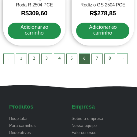
Roda R 2504 PCE
Rodízio GS 2504 PCE
R$
309,60
R$
278,85
Adicionar ao
Adicionar ao
carrinho
carrinho
←
1
2
3
4
5
6
7
8
→
Produtos
Empresa
Hospitalar
Sobre a empresa
Para carrinhos
Nossa equipe
Decorativos
Fale conosco