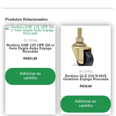
Produtos Relacionados
90-150kg
Rodízio GHE 125 UPE DA c/
freio Dupla Ação Espiga
Roscada
R$
401,85
90-150kg
Adicionar ao
Rodízio GLE 210 N HUS
carrinho
Giratório Espiga Roscada
R$
38,80
Adicionar ao
carrinho