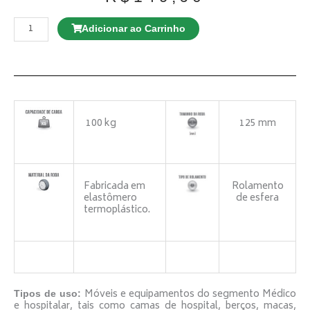
Rodízio
GMX
Adicionar ao Carrinho
42
NTE
FP
c/
freio
quantidade
100 kg
125 mm
Fabricada em
Rolamento
elastômero
de esfera
termoplástico.
Móveis e equipamentos do segmento Médico
Tipos de uso:
e hospitalar, tais como camas de hospital, berços, macas,