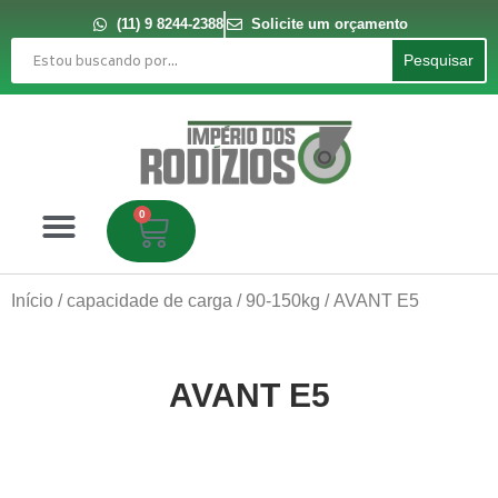
Ir
para
(11) 9 8244-2388
Solicite um orçamento
o
Pesquisar
conteúdo
Pesquisar
0
Carrinho
Início
/
capacidade de carga
/
90-150kg
/ AVANT E5
AVANT E5