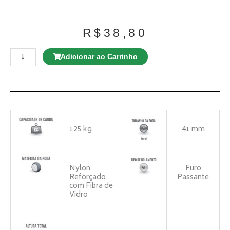
R$
38,80
Rodízio
GMX
Adicionar ao Carrinho
42
NTE
FP
c/
freio
quantidade
125 kg
41 mm
Nylon
Furo
Reforçado
Passante
com Fibra de
Vidro