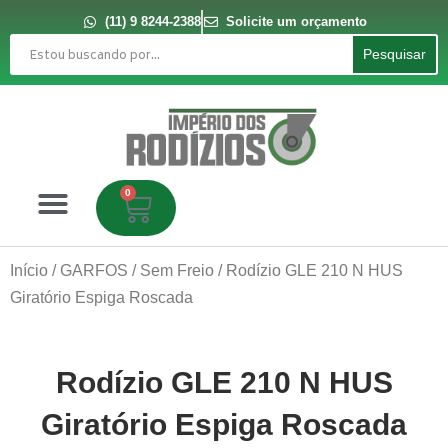
Ir
para
(11) 9 8244-2388
Solicite um orçamento
o
Pesquisar
conteúdo
Pesquisar
0
Carrinho
Início
/
GARFOS
/
Sem Freio
/ Rodízio GLE 210 N HUS
Giratório Espiga Roscada
Rodízio GLE 210 N HUS
Giratório Espiga Roscada