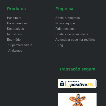
Produtos
Empresa
Hospitalar
Sobre a empresa
Para carrinhos
Nossa equipe
Decorativos
Fale conosco
Industriais
Política de privacidade
Escritório
Aprenda a escolher rodízios
Supermercadista
Blog
Andaimes
Transação segura