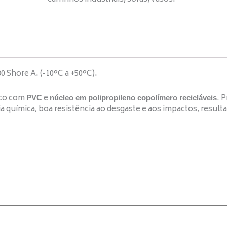
80 Shore A. (-10°C a +50°C).
ico com
e
. 
PVC
núcleo em polipropileno copolímero recicláveis
ia química, boa resistência ao desgaste e aos impactos, resul