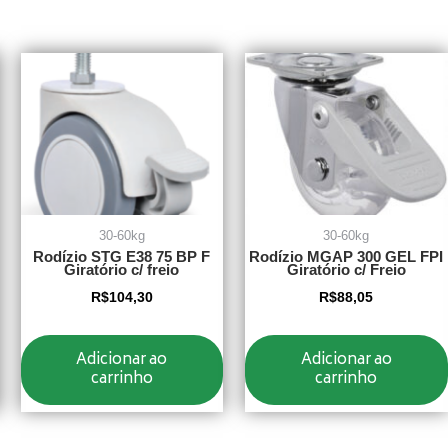
30-60kg
30-60kg
Rodízio STG E38 75 BP F
Rodízio MGAP 300 GEL FPI
Giratório c/ freio
Giratório c/ Freio
R$
104,30
R$
88,05
Adicionar ao
Adicionar ao
carrinho
carrinho