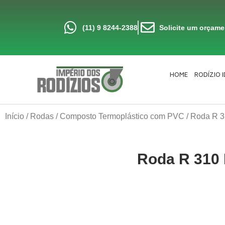
Ir
para
o
conteúdo
(11) 9 8244-2388
Solicite um orçam
HOME
RODÍZIO 
Início
/
Rodas
/
Composto Termoplástico com PVC
/ Roda R 3
Roda R 310