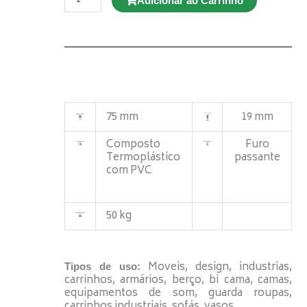
Adicionar ao Carrinho
GL
310
BP
Giratório
quantidade
75 mm
19 mm
Composto
Furo
Termoplástico
passante
com PVC
50 kg
Moveis, design, industrias,
Tipos de uso:
carrinhos, armários, berço, bi cama, camas,
equipamentos de som, guarda roupas,
carrinhos industriais, sofás, vasos.