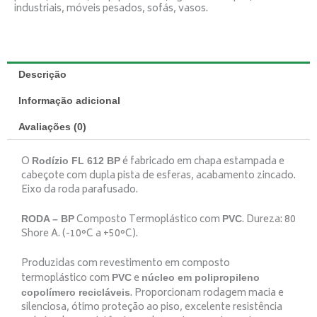
industriais, móveis pesados, sofás, vasos.
Descrição
Informação adicional
Avaliações (0)
O
é fabricado em chapa estampada e
Rodízio FL 612 BP
cabeçote com dupla pista de esferas, acabamento zincado.
Eixo da roda parafusado.
Composto Termoplástico com
. Dureza: 80
RODA – BP
PVC
Shore A. (-10°C a +50°C).
Produzidas com revestimento em composto
termoplástico com
e
PVC
núcleo em polipropileno
. Proporcionam rodagem macia e
copolímero recicláveis
silenciosa, ótimo proteção ao piso, excelente resistência