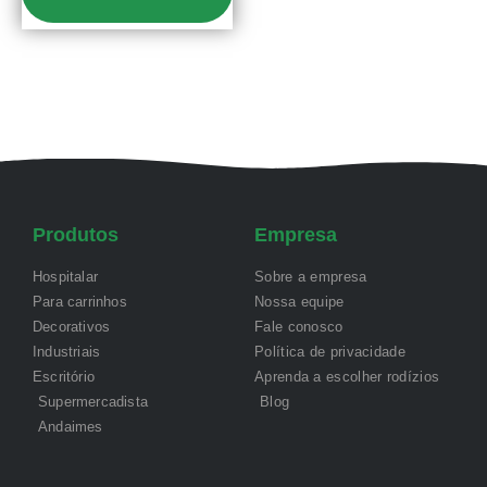
Produtos
Empresa
Hospitalar
Sobre a empresa
Para carrinhos
Nossa equipe
Decorativos
Fale conosco
Industriais
Política de privacidade
Escritório
Aprenda a escolher rodízios
Supermercadista
Blog
Andaimes