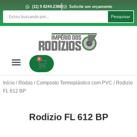
Ir
para
(11) 9 8244-2388
Solicite um orçamento
o
Pesquisar
conteúdo
Pesquisar
0
Carrinho
Início
/
Rodas
/
Composto Termoplástico com PVC
/ Rodizio
FL 612 BP
Rodizio FL 612 BP