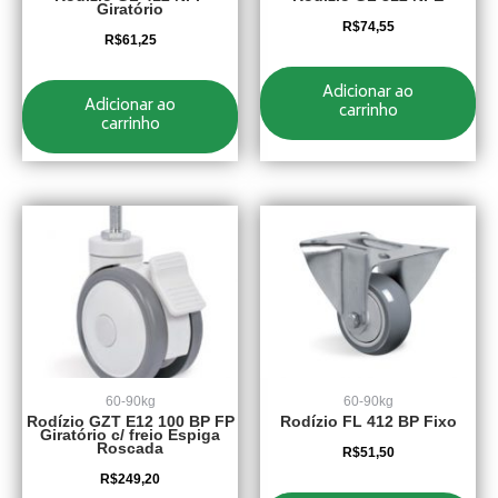
Giratório
R$
74,55
R$
61,25
Adicionar ao
Adicionar ao
carrinho
carrinho
60-90kg
60-90kg
Rodízio GZT E12 100 BP FP
Rodízio FL 412 BP Fixo
Giratório c/ freio Espiga
Roscada
R$
51,50
R$
249,20