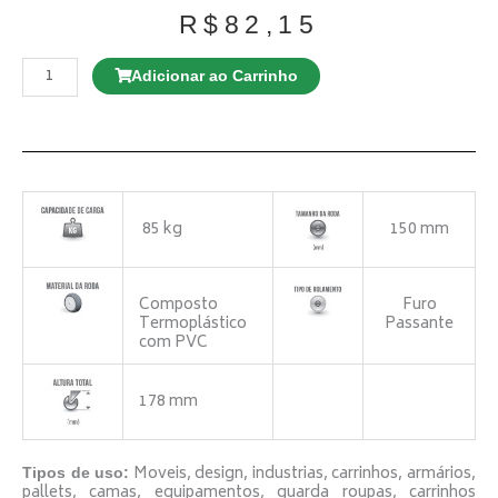
R$
82,15
GLPBF
414
Adicionar ao Carrinho
PU.E
quantidade
85 kg
150 mm
Composto
Furo
Termoplástico
Passante
com PVC
178 mm
Moveis, design, industrias, carrinhos, armários,
Tipos de uso:
pallets, camas, equipamentos, guarda roupas, carrinhos