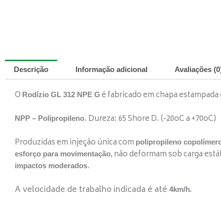
Descrição
Informação adicional
Avaliações (0
O
é fabricado em chapa estampada e
Rodízio GL 312 NPE G
. Dureza: 65 Shore D. (-20oC a +70oC)
NPP – Polipropileno
Produzidas em injeção única com
polipropileno copolímero
, não deformam sob carga está
esforço para movimentação
.
impactos moderados
A velocidade de trabalho indicada é até
.
4km/h