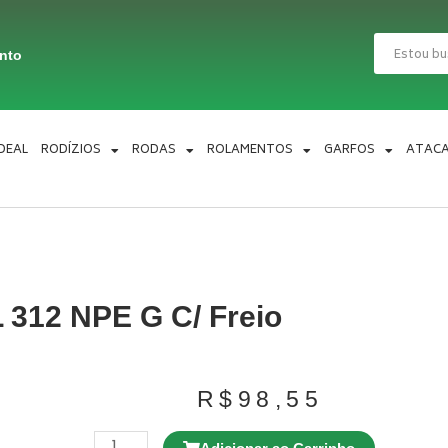
Pesquisar
ento
IDEAL
RODÍZIOS
RODAS
ROLAMENTOS
GARFOS
ATAC
 312 NPE G C/ Freio
R$
98,55
Rodízio