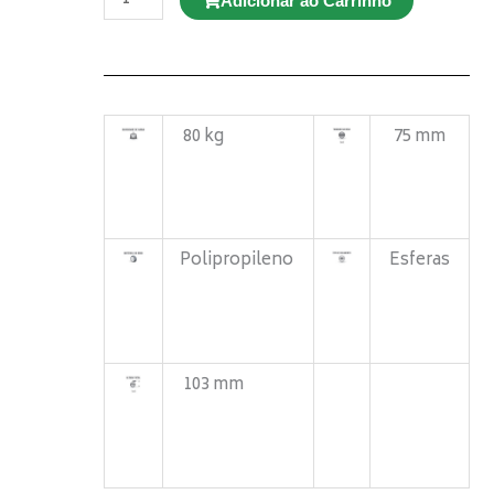
Adicionar ao Carrinho
GL
312
BP
Giratório
quantidade
80 kg
75 mm
Polipropileno
Esferas
103 mm