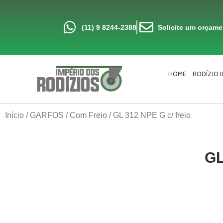
Ir
para
o
conteúdo
(11) 9 8244-2388
Solicite um orçam
HOME
RODÍZIO 
Início
/
GARFOS
/
Com Freio
/ GL 312 NPE G c/ freio
GL