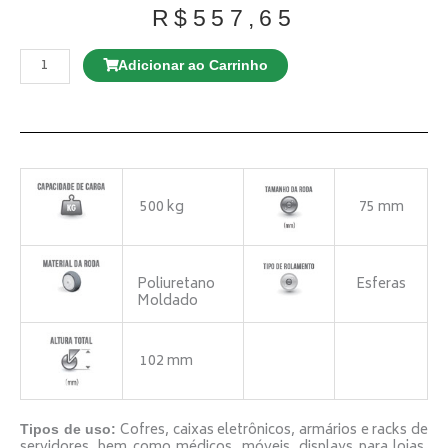
R$
557,65
Rodízio
GL
Adicionar ao Carrinho
210
NT
Giratório
quantidade
500 kg
75 mm
Poliuretano
Esferas
Moldado
102 mm
Cofres, caixas eletrônicos, armários e racks de
Tipos de uso:
servidores, bem como médicos, móveis, displays para lojas,