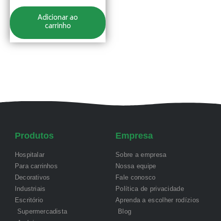
Adicionar ao
carrinho
Produtos
Empresa
Hospitalar
Sobre a empresa
Para carrinhos
Nossa equipe
Decorativos
Fale conosco
Industriais
Política de privacidade
Escritório
Aprenda a escolher rodízios
Supermercadista
Blog