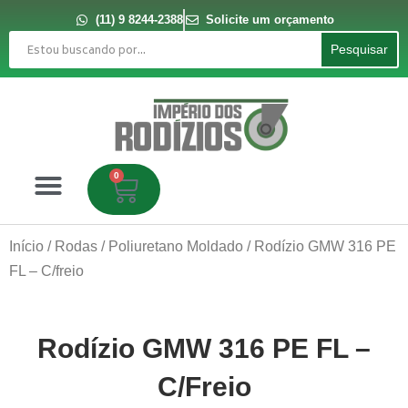
Ir
para
(11) 9 8244-2388
Solicite um orçamento
o
Pesquisar
conteúdo
Pesquisar
0
Carrinho
Início
/
Rodas
/
Poliuretano Moldado
/ Rodízio GMW 316 PE
FL – C/freio
Rodízio GMW 316 PE FL –
C/freio