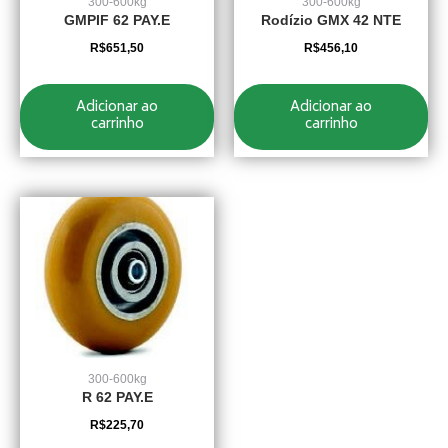
300-600kg
300-600kg
GMPIF 62 PAY.E
Rodízio GMX 42 NTE
R$
651,50
R$
456,10
Adicionar ao
Adicionar ao
carrinho
carrinho
300-600kg
R 62 PAY.E
R$
225,70