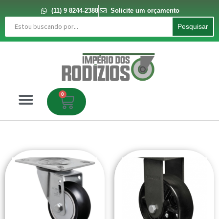
Ir
para
(11) 9 8244-2388
Solicite um orçamento
o
Pesquisar
conteúdo
Pesquisar
0
Carrinho