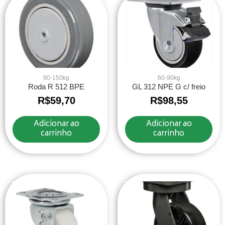
90-150kg
60-90kg
Roda R 512 BPE
GL 312 NPE G c/ freio
R$
59,70
R$
98,55
Adicionar ao
Adicionar ao
carrinho
carrinho