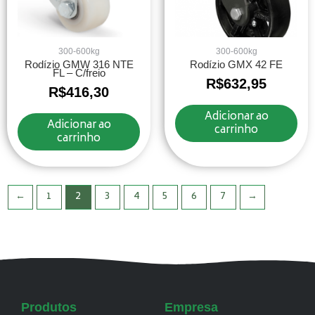
300-600kg
300-600kg
Rodízio GMW 316 NTE
Rodízio GMX 42 FE
FL – C/freio
R$
632,95
R$
416,30
Adicionar ao
Adicionar ao
carrinho
carrinho
←
1
2
3
4
5
6
7
→
Produtos
Empresa