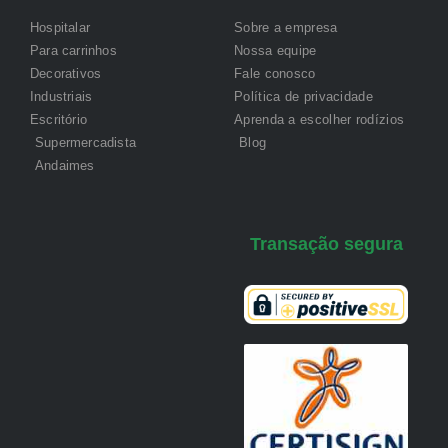
Hospitalar
Sobre a empresa
Para carrinhos
Nossa equipe
Decorativos
Fale conosco
Industriais
Política de privacidade
Escritório
Aprenda a escolher rodízios
Supermercadista
Blog
Andaimes
Transação segura