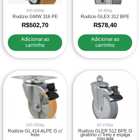
300-600kg
60-90kg
Rodízio GMW 316 PE
Rodízio GLEX 312 BPE
R$
502,70
R$
78,40
Adicionar ao
Adicionar ao
carrinho
carrinho
200-300kg
90-150kg
Rodízio GL 414 ALPE G c/
Rodízio GLER 512 BPE G
freio
giratório c/ freio e espiga
roscada