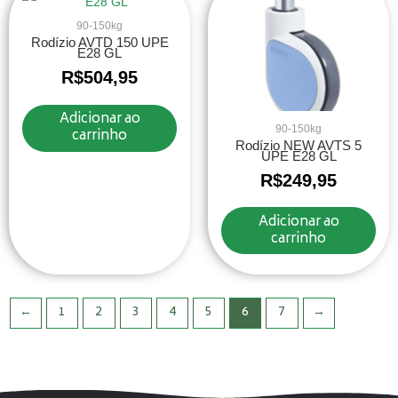
90-150kg
Rodízio AVTD 150 UPE
E28 GL
R$
504,95
Adicionar ao
90-150kg
carrinho
Rodízio NEW AVTS 5
UPE E28 GL
R$
249,95
Adicionar ao
carrinho
←
1
2
3
4
5
6
7
→