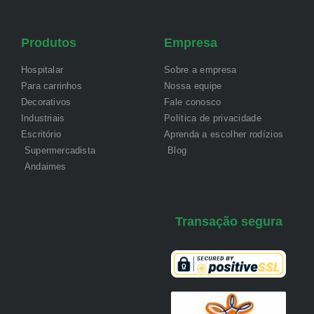
Produtos
Empresa
Hospitalar
Sobre a empresa
Para carrinhos
Nossa equipe
Decorativos
Fale conosco
Industriais
Política de privacidade
Escritório
Aprenda a escolher rodízios
Supermercadista
Blog
Andaimes
Transação segura