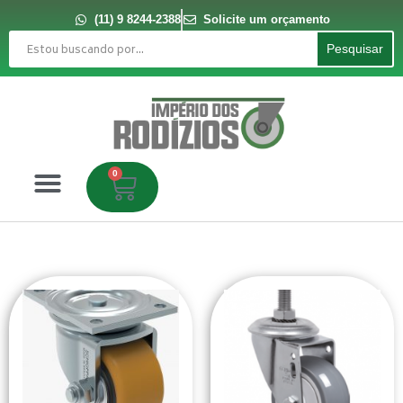
Ir
para
(11) 9 8244-2388
Solicite um orçamento
o
Pesquisar
conteúdo
Pesquisar
0
Carrinho