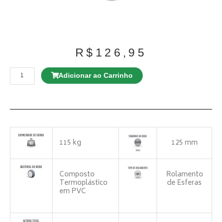
R$
126,95
Rodízio
GD
Adicionar ao Carrinho
E12
100
TBE
Giratório
Espiga
Roscada
quantidade
115 kg
125 mm
Composto
Rolamento
Termoplástico
de Esferas
em PVC