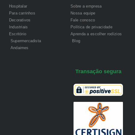
Hospitalar
Sobre a empresa
Para carrinhos
Nossa equipe
Decorativos
Fale conosco
Industriais
Política de privacidade
Escritório
Aprenda a escolher rodízios
Supermercadista
Blog
Andaimes
Transação segura