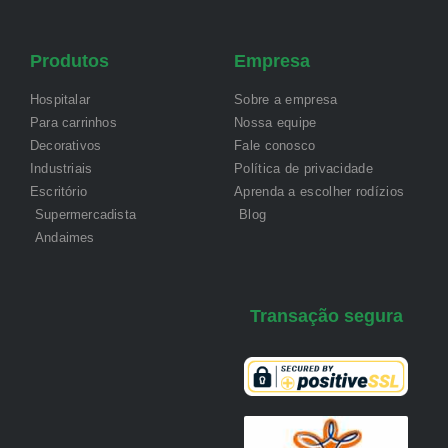
Produtos
Empresa
Hospitalar
Sobre a empresa
Para carrinhos
Nossa equipe
Decorativos
Fale conosco
Industriais
Política de privacidade
Escritório
Aprenda a escolher rodízios
Supermercadista
Blog
Andaimes
Transação segura