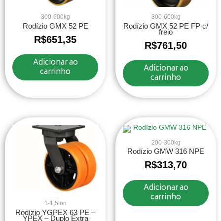
300-600kg
300-600kg
Rodízio GMX 52 PE
Rodízio GMX 52 PE FP c/
freio
R$
651,35
R$
761,50
Adicionar ao
Adicionar ao
carrinho
carrinho
200-300kg
Rodízio GMW 316 NPE
R$
313,70
Adicionar ao
carrinho
1-1,5ton
Rodízio YGPEX 63 PE –
YPEX – Duplo Extra