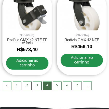
300-600kg
300-600kg
Rodízio GMX 42 NTE FP
Rodízio GMX 42 NTE
c/ freio
R$
456,10
R$
573,40
Adicionar ao
Adicionar ao
carrinho
carrinho
←
1
2
3
4
5
6
7
→