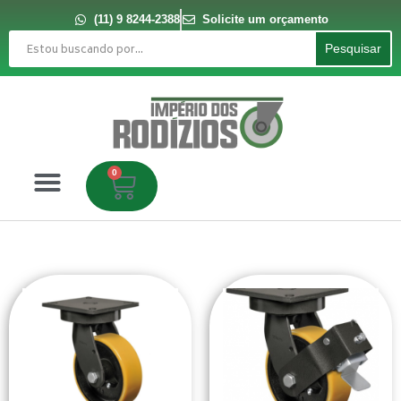
Ir
para
(11) 9 8244-2388
Solicite um orçamento
o
Pesquisar
conteúdo
Pesquisar
0
Carrinho