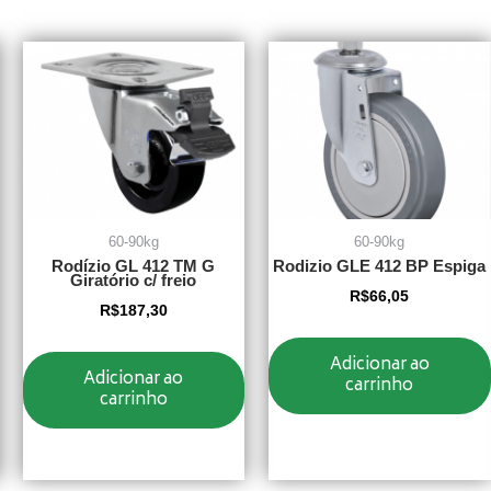
60-90kg
60-90kg
Rodízio GL 412 TM G
Rodizio GLE 412 BP Espiga
Giratório c/ freio
R$
66,05
R$
187,30
Adicionar ao
Adicionar ao
carrinho
carrinho