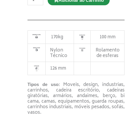
Adicionar ao Carrinho
GD
E12
100
TBE
Giratório
Espiga
Roscada
quantidade
170kg
100 mm
Nylon
Rolamento
Técnico
de esferas
126 mm
Moveis, design, industrias,
Tipos de uso:
carrinhos, cadeira escritório, cadeiras
giratórias, armários, andaimes, berço, bi
cama, camas, equipamentos, guarda roupas,
carrinhos industriais, móveis pesados, sofás,
vasos.