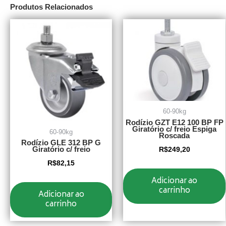
Produtos Relacionados
60-90kg
Rodízio GZT E12 100 BP FP
Giratório c/ freio Espiga
60-90kg
Roscada
Rodízio GLE 312 BP G
Giratório c/ freio
R$
249,20
R$
82,15
Adicionar ao
carrinho
Adicionar ao
carrinho