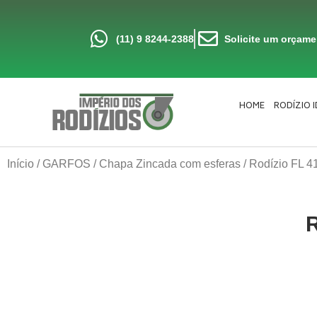
Ir
para
o
conteúdo
(11) 9 8244-2388
Solicite um orçam
HOME
RODÍZIO 
Início
/
GARFOS
/
Chapa Zincada com esferas
/ Rodízio FL 
R