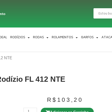
Pesquisar
ento
IDEAL
RODÍZIOS
RODAS
ROLAMENTOS
GARFOS
ATAC
412 NTE
odízio FL 412 NTE
R$
103,20
Rodízio