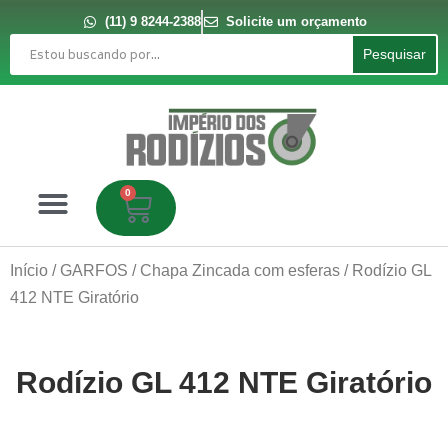
Ir
para
(11) 9 8244-2388
Solicite um orçamento
o
Pesquisar
conteúdo
Pesquisar
0
Carrinho
Início
/
GARFOS
/
Chapa Zincada com esferas
/ Rodízio GL
412 NTE Giratório
Rodízio GL 412 NTE Giratório