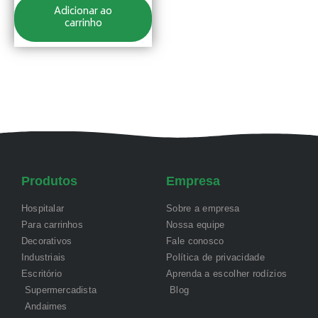
Adicionar ao
carrinho
Produtos
Empresa
Hospitalar
Sobre a empresa
Para carrinhos
Nossa equipe
Decorativos
Fale conosco
Industriais
Política de privacidade
Escritório
Aprenda a escolher rodízios
Supermercadista
Blog
Andaimes