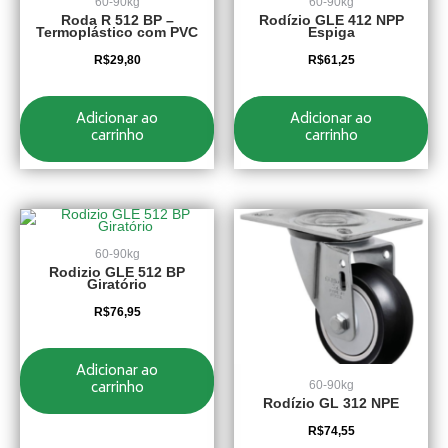
60-90kg
60-90kg
Roda R 512 BP –
Rodízio GLE 412 NPP
Termoplástico com PVC
Espiga
R$
29,80
R$
61,25
Adicionar ao
Adicionar ao
carrinho
carrinho
60-90kg
Rodizio GLE 512 BP
Giratório
R$
76,95
Adicionar ao
carrinho
60-90kg
Rodízio GL 312 NPE
R$
74,55