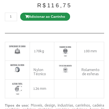
R$
116,75
Rodízio
GD
Adicionar ao Carrinho
E12
100
TBE
Giratório
Espiga
Roscada
quantidade
170kg
100 mm
Nylon
Rolamento
Técnico
de esferas
126 mm
Moveis, design, industrias, carrinhos, cadeira
Tipos de uso: