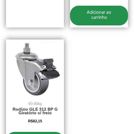
Adicionar ao
carrinho
60-90kg
Rodízio GLE 312 BP G
Giratório c/ freio
R$
82,15