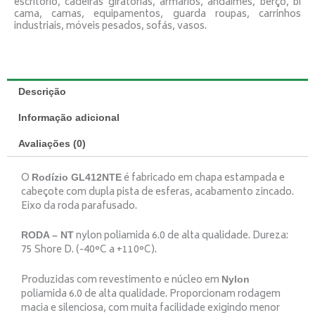
escritório, cadeiras giratórias, armários, andaimes, berço, bi
cama, camas, equipamentos, guarda roupas, carrinhos
industriais, móveis pesados, sofás, vasos.
Descrição
Informação adicional
Avaliações (0)
O
é fabricado em chapa estampada e
Rodízio GL412NTE
cabeçote com dupla pista de esferas, acabamento zincado.
Eixo da roda parafusado.
nylon poliamida 6.0 de alta qualidade. Dureza:
RODA – NT
75 Shore D. (-40°C a +110°C).
Produzidas com revestimento e núcleo em
Nylon
poliamida 6.0 de alta qualidade. Proporcionam rodagem
macia e silenciosa, com muita facilidade exigindo menor