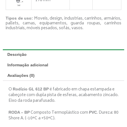
178 mm
Moveis, design, industrias, carrinhos, armários,
Tipos de uso:
pallets, camas, equipamentos, guarda roupas, carrinhos
industriais, móveis pesados, sofás, vasos.
Descrição
Informação adicional
Avaliações (0)
O
é fabricado em chapa estampada e
Rodízio GL 612 BP
cabeçote com dupla pista de esferas, acabamento zincado.
Eixo da roda parafusado.
Composto Termoplástico com
. Dureza: 80
RODA – BP
PVC
Shore A. (-10°C a +50°C).