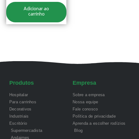
Adicionar ao
carrinho
Produtos
Empresa
Hospitalar
Sobre a empresa
Para carrinhos
Nossa equipe
Decorativos
Fale conosco
Industriais
Política de privacidade
Escritório
Aprenda a escolher rodízios
Supermercadista
Blog
Andaimes