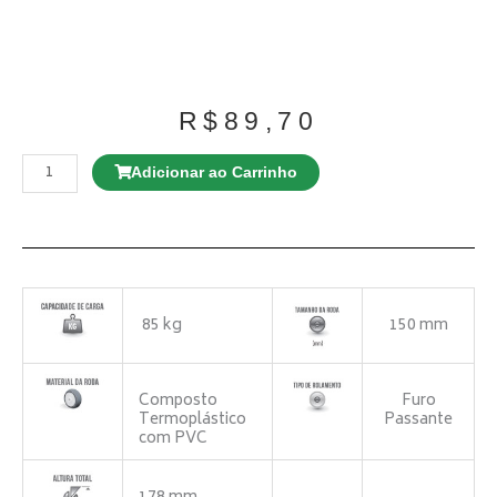
R$
89,70
Rodízio
GL
Adicionar ao Carrinho
312
BP
Giratório
quantidade
85 kg
150 mm
Composto
Furo
Termoplástico
Passante
com PVC