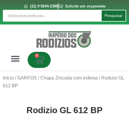
Ir
para
(11) 9 8244-2388
Solicite um orçamento
o
Pesquisar
conteúdo
Pesquisar
0
Carrinho
Início
/
GARFOS
/
Chapa Zincada com esferas
/ Rodizio GL
612 BP
Rodizio GL 612 BP