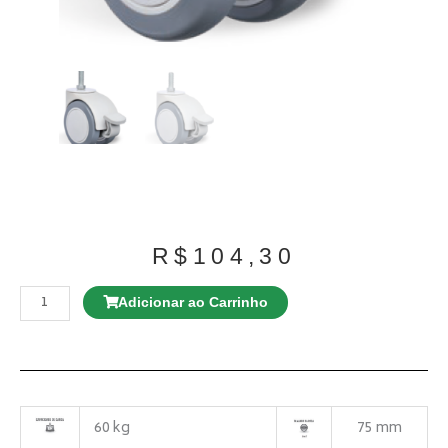
R$
104,30
Rodízio
GD
Adicionar ao Carrinho
E12
100
TBE
Giratório
Espiga
Roscada
quantidade
60 kg
75 mm