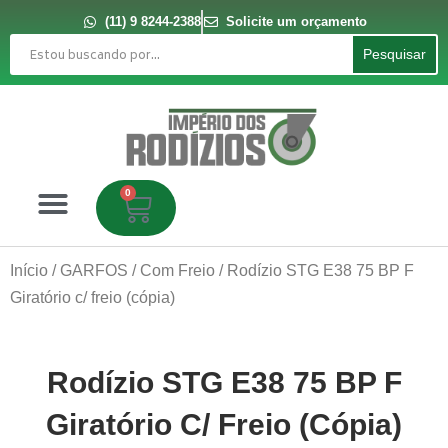
Ir
para
(11) 9 8244-2388
Solicite um orçamento
o
Pesquisar
conteúdo
Pesquisar
0
Carrinho
Início
/
GARFOS
/
Com Freio
/ Rodízio STG E38 75 BP F
Giratório c/ freio (cópia)
Rodízio STG E38 75 BP F
Giratório C/ Freio (cópia)