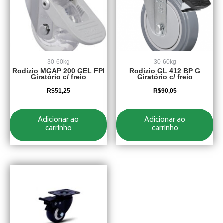
30-60kg
30-60kg
Rodízio MGAP 200 GEL FPI
Rodizio GL 412 BP G
Giratório c/ freio
Giratório c/ freio
R$
51,25
R$
90,05
Adicionar ao
Adicionar ao
carrinho
carrinho