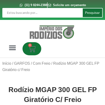
Ir
para
(11) 9 8244-2388
Solicite um orçamento
o
Pesquisar
conteúdo
Pesquisar
0
Carrinho
Início
/
GARFOS
/
Com Freio
/ Rodízio MGAP 300 GEL FP
Giratório c/ Freio
Rodízio MGAP 300 GEL FP
Giratório C/ Freio