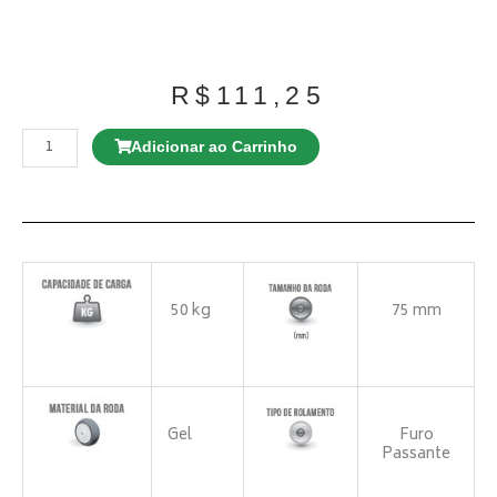
R$
111,25
GLPBF
414
Adicionar ao Carrinho
PU.E
quantidade
50 kg
75 mm
Gel
Furo
Passante